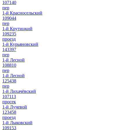
107140
пер
1-й Красносельский
109044
пер
1-й Крутицкий
109235
проезд
1-й Курьяновский
143397
пер
1-й Лесной
108810
пер
1-й Лесной
125438
пер
1-й Лихачёвский
107113
просек
1-й Лучевой
123458
проезд
1-й Лыковский
109153