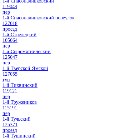
1-й Спасоналивковский
119049
пер
1-й Спасоналивковский переулок
127018
проезд
1-й Стрелецкий
105064
пер
1-й Сыромятнический
125047
пер
1-й Тверской-Ямской
127055
туп
1-й Тихвинский
119121
пер
1-й Тружеников
115191
пер
1-й Тульский
125371
проезд
1-й Тушинский