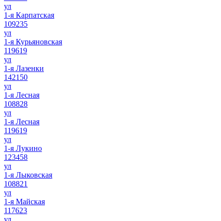
ул
1-я Карпатская
109235
ул
1-я Курьяновская
119619
ул
1-я Лазенки
142150
ул
1-я Лесная
108828
ул
1-я Лесная
119619
ул
1-я Лукино
123458
ул
1-я Лыковская
108821
ул
1-я Майская
117623
ул