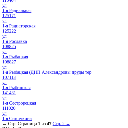
115404
ул
1-я Радиальная
125171
ул
1-я Радиаторская
125222
ул
1-я Рославка
108825
ул
1-я Рыбацкая
108827
ул
1-я Рыбацкая (ДНП Александровы пруды тер
107113
ул
1-я Рыбинская
141431
ул
1-я Сестрорецкая
111020
ул
1-я Синичкина
← Стр.
Страница
1
из
47
Стр. 2 →