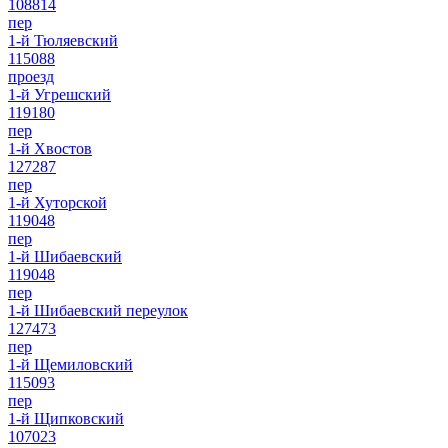
108814
пер
1-й Тюляевский
115088
проезд
1-й Угрешский
119180
пер
1-й Хвостов
127287
пер
1-й Хуторской
119048
пер
1-й Шибаевский
119048
пер
1-й Шибаевский переулок
127473
пер
1-й Щемиловский
115093
пер
1-й Щипковский
107023