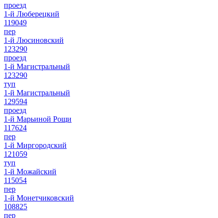
проезд
1-й Люберецкий
119049
пер
1-й Люсиновский
123290
проезд
1-й Магистральный
123290
туп
1-й Магистральный
129594
проезд
1-й Марьиной Рощи
117624
пер
1-й Миргородский
121059
туп
1-й Можайский
115054
пер
1-й Монетчиковский
108825
пер