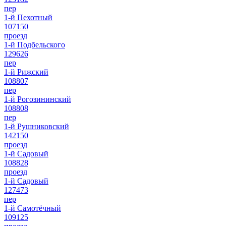
пер
1-й Пехотный
107150
проезд
1-й Подбельского
129626
пер
1-й Рижский
108807
пер
1-й Рогозининский
108808
пер
1-й Рушниковский
142150
проезд
1-й Садовый
108828
проезд
1-й Садовый
127473
пер
1-й Самотёчный
109125