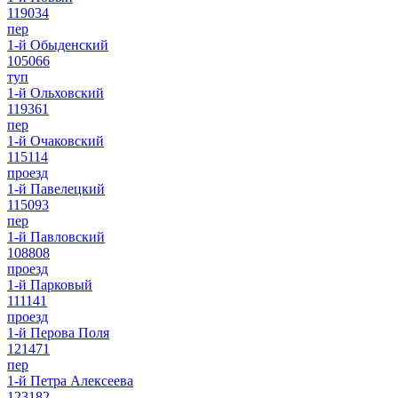
119034
пер
1-й Обыденский
105066
туп
1-й Ольховский
119361
пер
1-й Очаковский
115114
проезд
1-й Павелецкий
115093
пер
1-й Павловский
108808
проезд
1-й Парковый
111141
проезд
1-й Перова Поля
121471
пер
1-й Петра Алексеева
123182