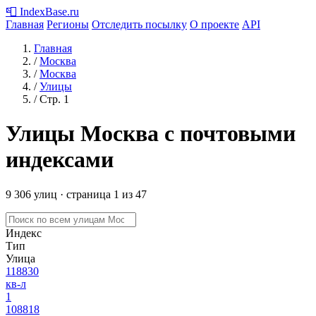
📮
IndexBase
.ru
Главная
Регионы
Отследить посылку
О проекте
API
Главная
/
Москва
/
Москва
/
Улицы
/
Стр. 1
Улицы Москва с почтовыми
индексами
9 306 улиц · страница 1 из 47
Индекс
Тип
Улица
118830
кв-л
1
108818