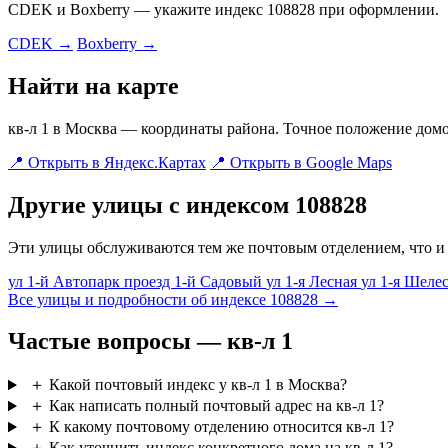
CDEK и Boxberry — укажите индекс 108828 при оформлении.
CDEK →
Boxberry →
Найти на карте
кв-л 1 в Москва — координаты района. Точное положение домо
📍 Открыть в Яндекс.Картах
📍 Открыть в Google Maps
Другие улицы с индексом 108828
Эти улицы обслуживаются тем же почтовым отделением, что и 
ул 1-й Автопарк
проезд 1-й Садовый
ул 1-я Лесная
ул 1-я Шеле
Все улицы и подробности об индексе 108828 →
Частые вопросы — кв-л 1
＋
Какой почтовый индекс у кв-л 1 в Москва?
＋
Как написать полный почтовый адрес на кв-л 1?
＋
К какому почтовому отделению относится кв-л 1?
＋
Как уточнить индекс конкретного дома на кв-л 1?