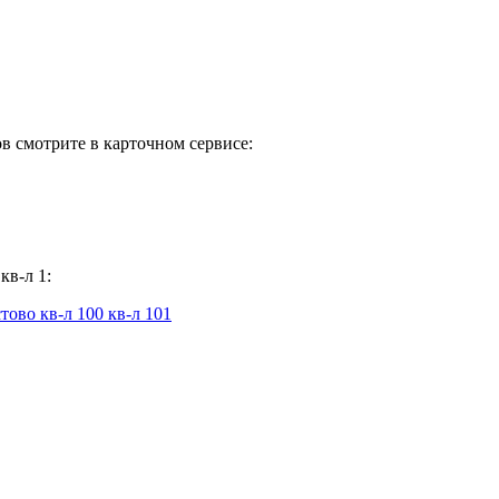
в смотрите в карточном сервисе:
кв-л 1:
стово
кв-л 100
кв-л 101