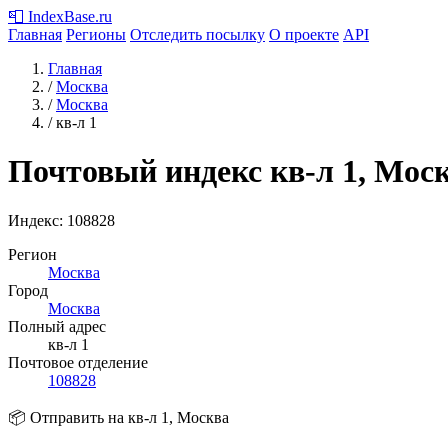
📮
IndexBase
.ru
Главная
Регионы
Отследить посылку
О проекте
API
Главная
/
Москва
/
Москва
/
кв-л 1
Почтовый индекс кв-л 1, Мос
Индекс:
108828
Регион
Москва
Город
Москва
Полный адрес
кв-л 1
Почтовое отделение
108828
📦 Отправить на кв-л 1, Москва