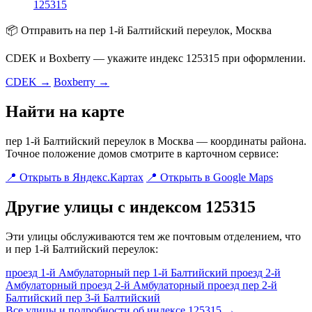
125315
📦 Отправить на пер 1-й Балтийский переулок, Москва
CDEK и Boxberry — укажите индекс 125315 при оформлении.
CDEK →
Boxberry →
Найти на карте
пер 1-й Балтийский переулок в Москва — координаты района.
Точное положение домов смотрите в карточном сервисе:
📍 Открыть в Яндекс.Картах
📍 Открыть в Google Maps
Другие улицы с индексом 125315
Эти улицы обслуживаются тем же почтовым отделением, что
и пер 1-й Балтийский переулок:
проезд 1-й Амбулаторный
пер 1-й Балтийский
проезд 2-й
Амбулаторный
проезд 2-й Амбулаторный проезд
пер 2-й
Балтийский
пер 3-й Балтийский
Все улицы и подробности об индексе 125315 →