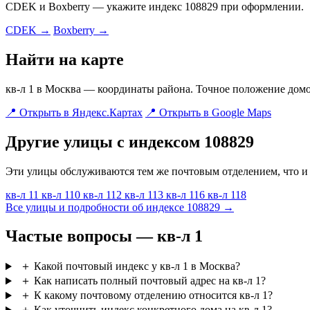
CDEK и Boxberry — укажите индекс 108829 при оформлении.
CDEK →
Boxberry →
Найти на карте
кв-л 1 в Москва — координаты района. Точное положение домо
📍 Открыть в Яндекс.Картах
📍 Открыть в Google Maps
Другие улицы с индексом 108829
Эти улицы обслуживаются тем же почтовым отделением, что и 
кв-л 11
кв-л 110
кв-л 112
кв-л 113
кв-л 116
кв-л 118
Все улицы и подробности об индексе 108829 →
Частые вопросы — кв-л 1
＋
Какой почтовый индекс у кв-л 1 в Москва?
＋
Как написать полный почтовый адрес на кв-л 1?
＋
К какому почтовому отделению относится кв-л 1?
＋
Как уточнить индекс конкретного дома на кв-л 1?