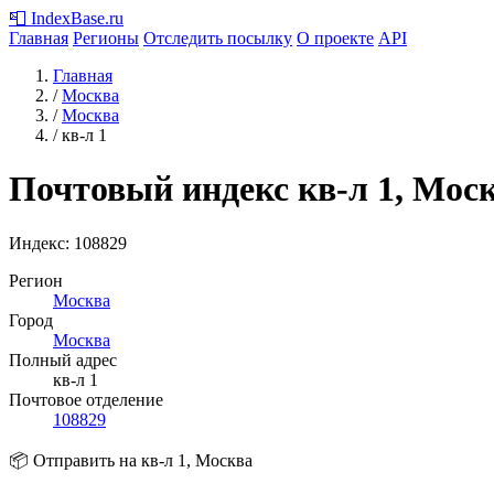
📮
IndexBase
.ru
Главная
Регионы
Отследить посылку
О проекте
API
Главная
/
Москва
/
Москва
/
кв-л 1
Почтовый индекс кв-л 1, Мос
Индекс:
108829
Регион
Москва
Город
Москва
Полный адрес
кв-л 1
Почтовое отделение
108829
📦 Отправить на кв-л 1, Москва