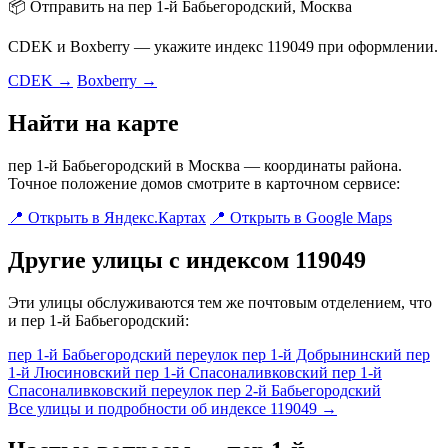
📦 Отправить на пер 1-й Бабьегородский, Москва
CDEK и Boxberry — укажите индекс 119049 при оформлении.
CDEK →
Boxberry →
Найти на карте
пер 1-й Бабьегородский в Москва — координаты района.
Точное положение домов смотрите в карточном сервисе:
📍 Открыть в Яндекс.Картах
📍 Открыть в Google Maps
Другие улицы с индексом 119049
Эти улицы обслуживаются тем же почтовым отделением, что
и пер 1-й Бабьегородский:
пер 1-й Бабьегородский переулок
пер 1-й Добрынинский
пер
1-й Люсиновский
пер 1-й Спасоналивковский
пер 1-й
Спасоналивковский переулок
пер 2-й Бабьегородский
Все улицы и подробности об индексе 119049 →