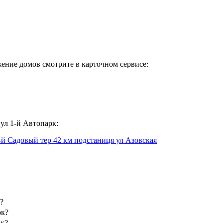
ение домов смотрите в карточном сервисе:
ул 1-й Автопарк:
3-й Садовый
тер 42 км подстаниця
ул Азовская
?
рк?
рк?