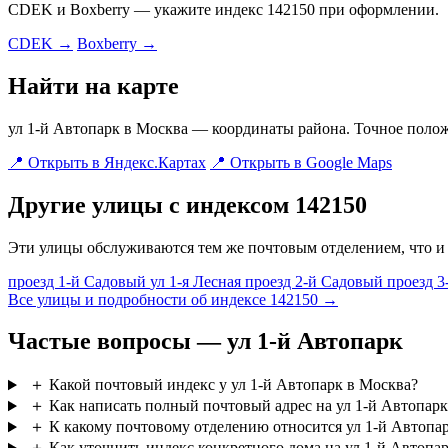
CDEK и Boxberry — укажите индекс 142150 при оформлении.
CDEK →
Boxberry →
Найти на карте
ул 1-й Автопарк в Москва — координаты района. Точное полож
📍 Открыть в Яндекс.Картах
📍 Открыть в Google Maps
Другие улицы с индексом 142150
Эти улицы обслуживаются тем же почтовым отделением, что и 
проезд 1-й Садовый
ул 1-я Лесная
проезд 2-й Садовый
проезд 
Все улицы и подробности об индексе 142150 →
Частые вопросы — ул 1-й Автопарк
＋
Какой почтовый индекс у ул 1-й Автопарк в Москва?
＋
Как написать полный почтовый адрес на ул 1-й Автопарк
＋
К какому почтовому отделению относится ул 1-й Автопа
＋
Как уточнить индекс конкретного дома на ул 1-й Автопа