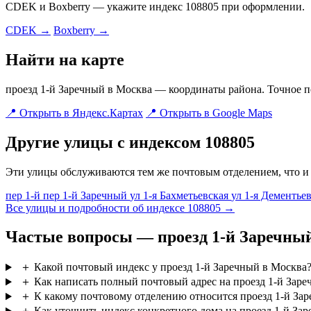
CDEK и Boxberry — укажите индекс 108805 при оформлении.
CDEK →
Boxberry →
Найти на карте
проезд 1-й Заречный в Москва — координаты района. Точное п
📍 Открыть в Яндекс.Картах
📍 Открыть в Google Maps
Другие улицы с индексом 108805
Эти улицы обслуживаются тем же почтовым отделением, что и 
пер 1-й
пер 1-й Заречный
ул 1-я Бахметьевская
ул 1-я Дементье
Все улицы и подробности об индексе 108805 →
Частые вопросы — проезд 1-й Заречны
＋
Какой почтовый индекс у проезд 1-й Заречный в Москва
＋
Как написать полный почтовый адрес на проезд 1-й Зар
＋
К какому почтовому отделению относится проезд 1-й За
＋
Как уточнить индекс конкретного дома на проезд 1-й За