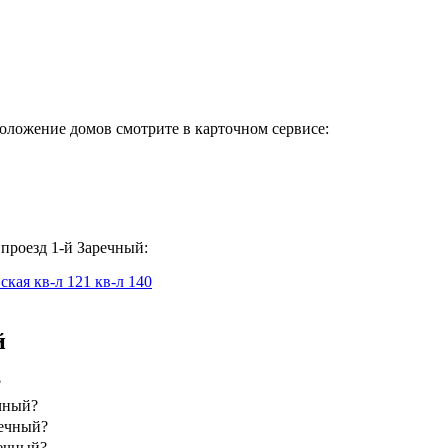
оложение домов смотрите в карточном сервисе:
проезд 1-й Заречный:
вская
кв-л 121
кв-л 140
й
?
ечный?
речный?
речный?