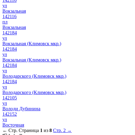
142116
ул
Вокзальная
142116
пл
Вокзальная
142184
ул
Вокзальная (Климовск мкр.)
142184
ул
Вокзальная (Климовск мкр.)
142184
ул
Володарского (Климовск мкр.)
142184
ул
Володарского (Климовск мкр.)
142105
ул
Володи Дубинина
142152
ул
Восточная
← Стр.
Страница
1
из
8
Стр. 2 →