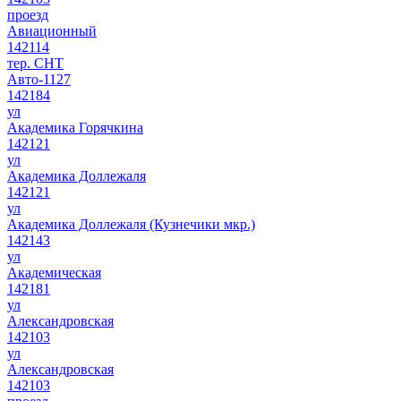
проезд
Авиационный
142114
тер. СНТ
Авто-1127
142184
ул
Академика Горячкина
142121
ул
Академика Доллежаля
142121
ул
Академика Доллежаля (Кузнечики мкр.)
142143
ул
Академическая
142181
ул
Александровская
142103
ул
Александровская
142103