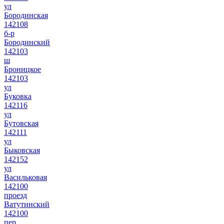
ул
Бородинская
142108
б-р
Бородинский
142103
ш
Броницкое
142103
ул
Буковка
142116
ул
Бутовская
142111
ул
Быковская
142152
ул
Васильковая
142100
проезд
Ватутинский
142100
пер