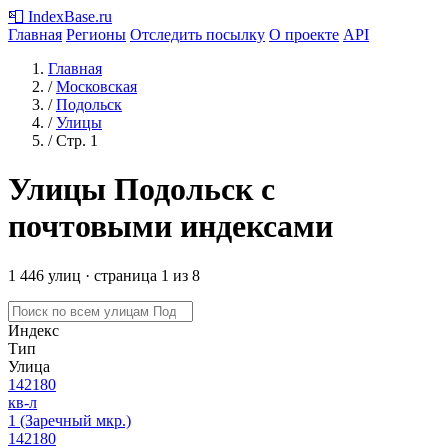
📮
IndexBase
.ru
Главная
Регионы
Отследить посылку
О проекте
API
Главная
/
Московская
/
Подольск
/
Улицы
/
Стр. 1
Улицы Подольск с
почтовыми индексами
1 446 улиц · страница 1 из 8
Индекс
Тип
Улица
142180
кв-л
1 (Заречный мкр.)
142180