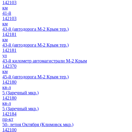
142103
км
41-й
142103
км
43-й (автодорога М-2 Крым тер.)
142181
км
43-й (автодорога М-2 Крым тер.)
142181
ул
43-й километр автомагистрали М-2 Крым
142370
км
45-й (автодорога М-2 Крым тер.)
142180
кв-л
5 (Заречный мкр.)
142180
кв-л
5 (Заречный мкр.)
142184
пр-кт
50- летия Октября (Климовск мкр.)
142100