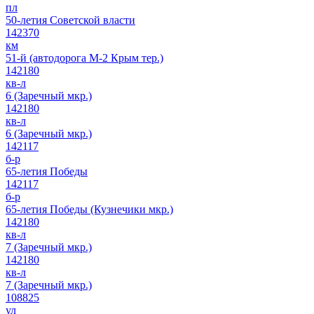
пл
50-летия Советской власти
142370
км
51-й (автодорога М-2 Крым тер.)
142180
кв-л
6 (Заречный мкр.)
142180
кв-л
6 (Заречный мкр.)
142117
б-р
65-летия Победы
142117
б-р
65-летия Победы (Кузнечики мкр.)
142180
кв-л
7 (Заречный мкр.)
142180
кв-л
7 (Заречный мкр.)
108825
ул