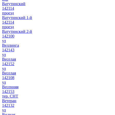
Ватутинский
142114
проезд
Ватутинский 1-й
142114
проезд
Ватутинский 2-й
142100
ул
Веллинга
142143
ул
Веселая
142152
ул
Веселая
142108
ул
Весенняя
142153
тер. СНТ
Ветеран
142132
ул
Видная