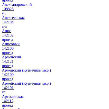
проезд
Александровский
108825
ул
Алексеевская
142184
снт
Анис
142132
проезд
Анисовый
142100
проезд
Армейский
142121
проезд
Армейский (Кузнечики мкр.)
142100
проезд
Армейский (Кузнечики мкр.)
142101
ул
Артемовская
142117
проезд