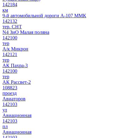
142184
км
9-й автомобильной дороги А-107 ММК
142132
тер. СНТ
N4 ЗиО Малая поляна
142100
тер
А/к Микрон
142121
тер
АК Пахра-3
142100
тер
АК Рассвет-2
108823
проезд
Авиаторов
142103
ул
Авиационная
142103
пл
Авиационная
142103