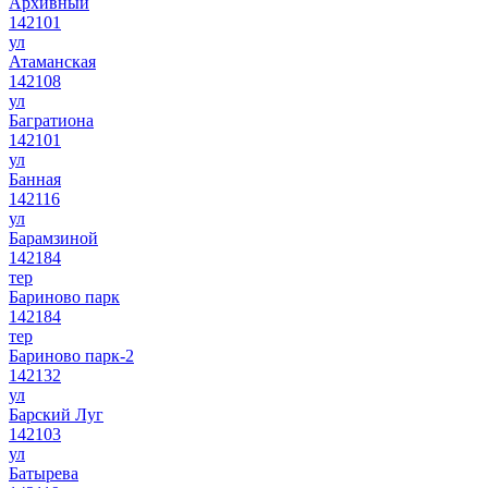
Архивный
142101
ул
Атаманская
142108
ул
Багратиона
142101
ул
Банная
142116
ул
Барамзиной
142184
тер
Бариново парк
142184
тер
Бариново парк-2
142132
ул
Барский Луг
142103
ул
Батырева