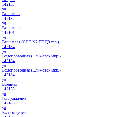
142111
ул
Вишневая
142132
ул
Вишневая
142101
ул
Вишневая (СНТ N2 ПЭЦЗ тер.)
142184
ул
Водопроводная (Климовск мкр.)
142184
ул
Водопроводная (Климовск мкр.)
142184
ул
Военная
142155
ул
Воздвиженка
142143
ул
Возрождения