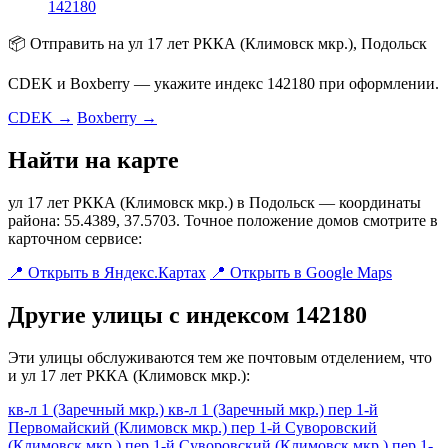
142180
📦 Отправить на ул 17 лет РККА (Климовск мкр.), Подольск
CDEK и Boxberry — укажите индекс 142180 при оформлении.
CDEK →
Boxberry →
Найти на карте
ул 17 лет РККА (Климовск мкр.) в Подольск — координаты
района: 55.4389, 37.5703. Точное положение домов смотрите в
карточном сервисе:
📍 Открыть в Яндекс.Картах
📍 Открыть в Google Maps
Другие улицы с индексом 142180
Эти улицы обслуживаются тем же почтовым отделением, что
и ул 17 лет РККА (Климовск мкр.):
кв-л 1 (Заречный мкр.)
кв-л 1 (Заречный мкр.)
пер 1-й
Первомайский (Климовск мкр.)
пер 1-й Суворовский
(Климовск мкр.)
пер 1-й Суворовский (Климовск мкр.)
пер 1-