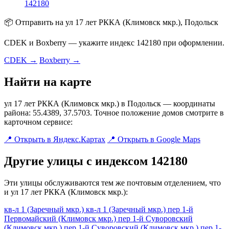
142180
📦 Отправить на ул 17 лет РККА (Климовск мкр.), Подольск
CDEK и Boxberry — укажите индекс 142180 при оформлении.
CDEK →
Boxberry →
Найти на карте
ул 17 лет РККА (Климовск мкр.) в Подольск — координаты
района: 55.4389, 37.5703. Точное положение домов смотрите в
карточном сервисе:
📍 Открыть в Яндекс.Картах
📍 Открыть в Google Maps
Другие улицы с индексом 142180
Эти улицы обслуживаются тем же почтовым отделением, что
и ул 17 лет РККА (Климовск мкр.):
кв-л 1 (Заречный мкр.)
кв-л 1 (Заречный мкр.)
пер 1-й
Первомайский (Климовск мкр.)
пер 1-й Суворовский
(Климовск мкр.)
пер 1-й Суворовский (Климовск мкр.)
пер 1-