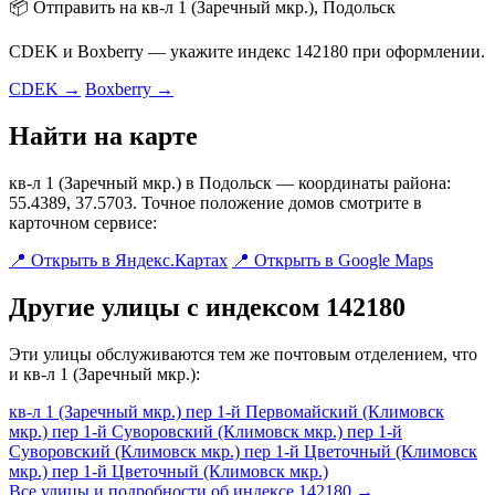
📦 Отправить на кв-л 1 (Заречный мкр.), Подольск
CDEK и Boxberry — укажите индекс 142180 при оформлении.
CDEK →
Boxberry →
Найти на карте
кв-л 1 (Заречный мкр.) в Подольск — координаты района:
55.4389, 37.5703. Точное положение домов смотрите в
карточном сервисе:
📍 Открыть в Яндекс.Картах
📍 Открыть в Google Maps
Другие улицы с индексом 142180
Эти улицы обслуживаются тем же почтовым отделением, что
и кв-л 1 (Заречный мкр.):
кв-л 1 (Заречный мкр.)
пер 1-й Первомайский (Климовск
мкр.)
пер 1-й Суворовский (Климовск мкр.)
пер 1-й
Суворовский (Климовск мкр.)
пер 1-й Цветочный (Климовск
мкр.)
пер 1-й Цветочный (Климовск мкр.)
Все улицы и подробности об индексе 142180 →