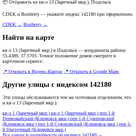
📦 Отправить на кв-л 13 (Заречный мкр.), Подольск
CDEK и Boxberry — укажите индекс 142180 при оформлении.
CDEK →
Boxberry →
Найти на карте
кв-л 13 (Заречный мкр.) в Подольск — координаты района:
55.4389, 37.5703. Точное положение домов смотрите в
карточном сервисе:
📍 Открыть в Яндекс.Картах
📍 Открыть в Google Maps
Другие улицы с индексом 142180
Эти улицы обслуживаются тем же почтовым отделением, что
и кв-л 13 (Заречный мкр.):
кв-л 1 (Заречный мкр.)
кв-л 1 (Заречный мкр.)
пер 1-й
Первомайский (Климовск мкр.)
пер 1-й Суворовский
(Климовск мкр.)
пер 1-й Суворовский (Климовск мкр.)
пер 1-
й Цветочный (Климовск мкр.)
Все улицы и подробности об индексе 142180 →