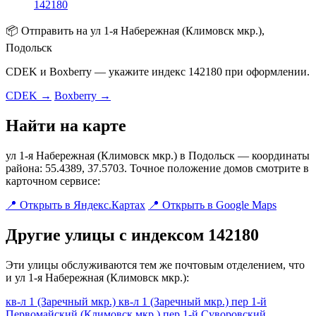
142180
📦 Отправить на ул 1-я Набережная (Климовск мкр.),
Подольск
CDEK и Boxberry — укажите индекс 142180 при оформлении.
CDEK →
Boxberry →
Найти на карте
ул 1-я Набережная (Климовск мкр.) в Подольск — координаты
района: 55.4389, 37.5703. Точное положение домов смотрите в
карточном сервисе:
📍 Открыть в Яндекс.Картах
📍 Открыть в Google Maps
Другие улицы с индексом 142180
Эти улицы обслуживаются тем же почтовым отделением, что
и ул 1-я Набережная (Климовск мкр.):
кв-л 1 (Заречный мкр.)
кв-л 1 (Заречный мкр.)
пер 1-й
Первомайский (Климовск мкр.)
пер 1-й Суворовский