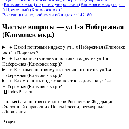
(Климовск мкр.)
пер 1-й Суворовский (Климовск мкр.)
пер 1-
й Цветочный (Климовск мкр.)
Все улицы и подробности об индексе 142180 →
Частые вопросы — ул 1-я Набережная
(Климовск мкр.)
＋
Какой почтовый индекс у ул 1-я Набережная (Климовск
мкр.) в Подольск?
＋
Как написать полный почтовый адрес на ул 1-я
Набережная (Климовск мкр.)?
＋
К какому почтовому отделению относится ул 1-я
Набережная (Климовск мкр.)?
＋
Как уточнить индекс конкретного дома на ул 1-я
Набережная (Климовск мкр.)?
📮 IndexBase.ru
Полная база почтовых индексов Российской Федерации.
Эталонный справочник Почты России, регулярные
обновления.
Разделы