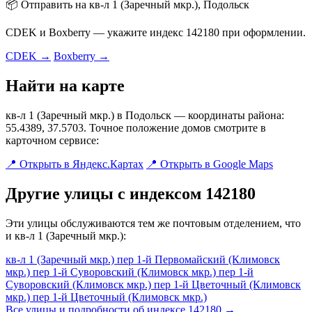
📦 Отправить на кв-л 1 (Заречный мкр.), Подольск
CDEK и Boxberry — укажите индекс 142180 при оформлении.
CDEK →
Boxberry →
Найти на карте
кв-л 1 (Заречный мкр.) в Подольск — координаты района:
55.4389, 37.5703. Точное положение домов смотрите в
карточном сервисе:
📍 Открыть в Яндекс.Картах
📍 Открыть в Google Maps
Другие улицы с индексом 142180
Эти улицы обслуживаются тем же почтовым отделением, что
и кв-л 1 (Заречный мкр.):
кв-л 1 (Заречный мкр.)
пер 1-й Первомайский (Климовск
мкр.)
пер 1-й Суворовский (Климовск мкр.)
пер 1-й
Суворовский (Климовск мкр.)
пер 1-й Цветочный (Климовск
мкр.)
пер 1-й Цветочный (Климовск мкр.)
Все улицы и подробности об индексе 142180 →