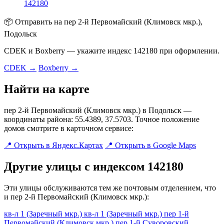
142180
📦 Отправить на пер 2-й Первомайский (Климовск мкр.),
Подольск
CDEK и Boxberry — укажите индекс 142180 при оформлении.
CDEK →
Boxberry →
Найти на карте
пер 2-й Первомайский (Климовск мкр.) в Подольск —
координаты района: 55.4389, 37.5703. Точное положение
домов смотрите в карточном сервисе:
📍 Открыть в Яндекс.Картах
📍 Открыть в Google Maps
Другие улицы с индексом 142180
Эти улицы обслуживаются тем же почтовым отделением, что
и пер 2-й Первомайский (Климовск мкр.):
кв-л 1 (Заречный мкр.)
кв-л 1 (Заречный мкр.)
пер 1-й
Первомайский (Климовск мкр.)
пер 1-й Суворовский