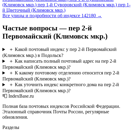
(Климовск мкр.)
пер 1-й Суворовский (Климовск мкр.)
пер 1-
й Цветочный (Климовск мкр.)
Все улицы и подробности об индексе 142180 →
Частые вопросы — пер 2-й
Первомайский (Климовск мкр.)
＋
Какой почтовый индекс у пер 2-й Первомайский
(Климовск мкр.) в Подольск?
＋
Как написать полный почтовый адрес на пер 2-й
Первомайский (Климовск мкр.)?
＋
К какому почтовому отделению относится пер 2-й
Первомайский (Климовск мкр.)?
＋
Как уточнить индекс конкретного дома на пер 2-й
Первомайский (Климовск мкр.)?
📮 IndexBase.ru
Полная база почтовых индексов Российской Федерации.
Эталонный справочник Почты России, регулярные
обновления.
Разделы