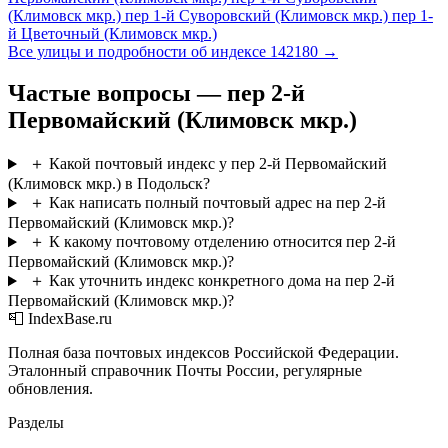
(Климовск мкр.)
пер 1-й Суворовский (Климовск мкр.)
пер 1-
й Цветочный (Климовск мкр.)
Все улицы и подробности об индексе 142180 →
Частые вопросы — пер 2-й
Первомайский (Климовск мкр.)
＋
Какой почтовый индекс у пер 2-й Первомайский
(Климовск мкр.) в Подольск?
＋
Как написать полный почтовый адрес на пер 2-й
Первомайский (Климовск мкр.)?
＋
К какому почтовому отделению относится пер 2-й
Первомайский (Климовск мкр.)?
＋
Как уточнить индекс конкретного дома на пер 2-й
Первомайский (Климовск мкр.)?
📮 IndexBase.ru
Полная база почтовых индексов Российской Федерации.
Эталонный справочник Почты России, регулярные
обновления.
Разделы