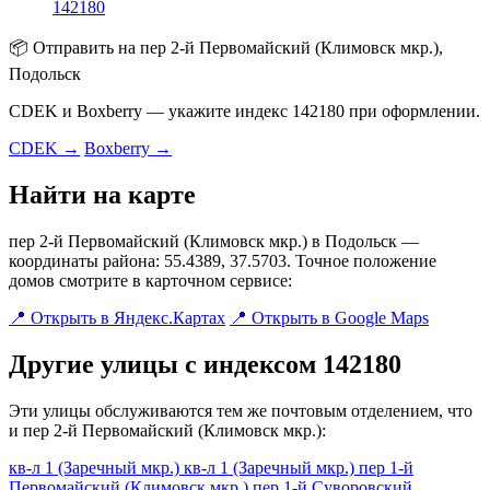
142180
📦 Отправить на пер 2-й Первомайский (Климовск мкр.),
Подольск
CDEK и Boxberry — укажите индекс 142180 при оформлении.
CDEK →
Boxberry →
Найти на карте
пер 2-й Первомайский (Климовск мкр.) в Подольск —
координаты района: 55.4389, 37.5703. Точное положение
домов смотрите в карточном сервисе:
📍 Открыть в Яндекс.Картах
📍 Открыть в Google Maps
Другие улицы с индексом 142180
Эти улицы обслуживаются тем же почтовым отделением, что
и пер 2-й Первомайский (Климовск мкр.):
кв-л 1 (Заречный мкр.)
кв-л 1 (Заречный мкр.)
пер 1-й
Первомайский (Климовск мкр.)
пер 1-й Суворовский