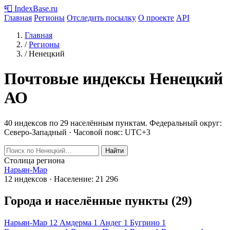
📮
IndexBase
.ru
Главная
Регионы
Отследить посылку
О проекте
API
Главная
/
Регионы
/
Ненецкий
Почтовые индексы Ненецкий
АО
40 индексов по 29 населённым пунктам.
Федеральный округ:
Северо-Западный · Часовой пояс: UTC+3
Найти
Столица региона
Нарьян-Мар
12 индексов · Население: 21 296
Города и населённые пункты (29)
Нарьян-Мар
12
Амдерма
1
Андег
1
Бугрино
1