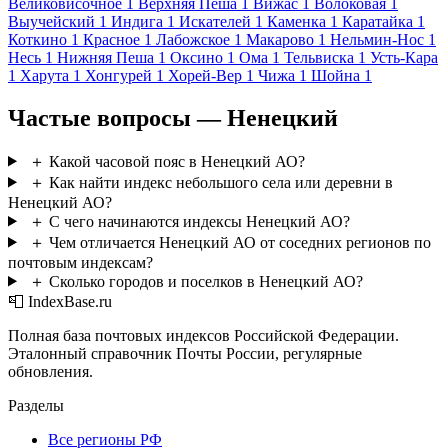
Великовисочное
1
Верхняя Пеша
1
Вижас
1
Волоковая
1
Выучейский
1
Индига
1
Искателей
1
Каменка
1
Каратайка
1
Коткино
1
Красное
1
Лабожское
1
Макарово
1
Нельмин-Нос
1
Несь
1
Нижняя Пеша
1
Оксино
1
Ома
1
Тельвиска
1
Усть-Кара
1
Харута
1
Хонгурей
1
Хорей-Вер
1
Чижа
1
Шойна
1
Частые вопросы — Ненецкий
＋
Какой часовой пояс в Ненецкий АО?
＋
Как найти индекс небольшого села или деревни в
Ненецкий АО?
＋
С чего начинаются индексы Ненецкий АО?
＋
Чем отличается Ненецкий АО от соседних регионов по
почтовым индексам?
＋
Сколько городов и поселков в Ненецкий АО?
📮 IndexBase.ru
Полная база почтовых индексов Российской Федерации.
Эталонный справочник Почты России, регулярные
обновления.
Разделы
Все регионы РФ