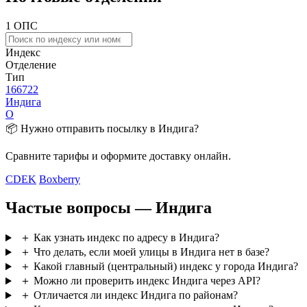
1 ОПС
Индекс
Отделение
Тип
166722
Индига
О
📦 Нужно отправить посылку в Индига?
Сравните тарифы и оформите доставку онлайн.
CDEK
Boxberry
Частые вопросы — Индига
＋
Как узнать индекс по адресу в Индига?
＋
Что делать, если моей улицы в Индига нет в базе?
＋
Какой главный (центральный) индекс у города Индига?
＋
Можно ли проверить индекс Индига через API?
＋
Отличается ли индекс Индига по районам?