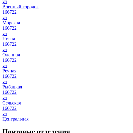
ул
Военный городок
166722
ул
Морская
166722
ул
Новая
166722
ул
Оленная
166722
ул
Речная
166722
ул
Рыбацкая
166722
ул
Сельская
166722
ул
Центральная
Почтовые отделения