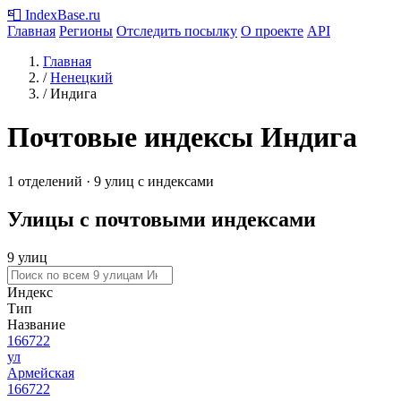
📮
IndexBase
.ru
Главная
Регионы
Отследить посылку
О проекте
API
Главная
/
Ненецкий
/
Индига
Почтовые индексы Индига
1 отделений · 9 улиц с индексами
Улицы с почтовыми индексами
9 улиц
Индекс
Тип
Название
166722
ул
Армейская
166722