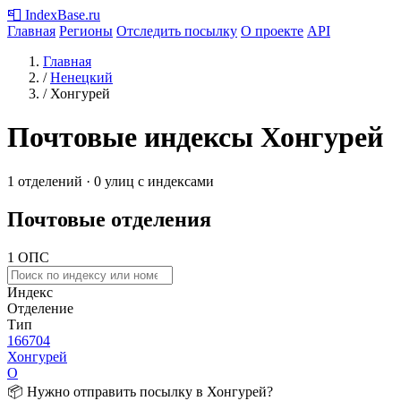
📮
IndexBase
.ru
Главная
Регионы
Отследить посылку
О проекте
API
Главная
/
Ненецкий
/
Хонгурей
Почтовые индексы Хонгурей
1 отделений · 0 улиц с индексами
Почтовые отделения
1 ОПС
Индекс
Отделение
Тип
166704
Хонгурей
О
📦 Нужно отправить посылку в Хонгурей?