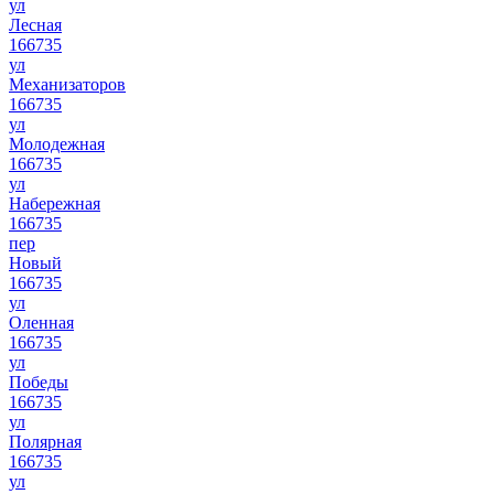
ул
Лесная
166735
ул
Механизаторов
166735
ул
Молодежная
166735
ул
Набережная
166735
пер
Новый
166735
ул
Оленная
166735
ул
Победы
166735
ул
Полярная
166735
ул