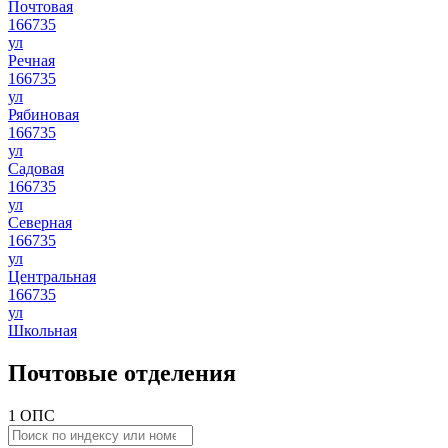
Почтовая
166735
ул
Речная
166735
ул
Рябиновая
166735
ул
Садовая
166735
ул
Северная
166735
ул
Центральная
166735
ул
Школьная
Почтовые отделения
1 ОПС