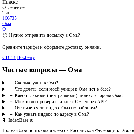
Индекс
Отделение
Тип
166735
Ома
О
📦 Нужно отправить посылку в Ома?
Сравните тарифы и оформите доставку онлайн.
CDEK
Boxberry
Частые вопросы — Ома
＋
Сколько улиц в Ома?
＋
Что делать, если моей улицы в Ома нет в базе?
＋
Какой главный (центральный) индекс у города Ома?
＋
Можно ли проверить индекс Ома через API?
＋
Отличается ли индекс Ома по районам?
＋
Как узнать индекс по адресу в Ома?
📮 IndexBase.ru
Полная база почтовых индексов Российской Федерации. Этало