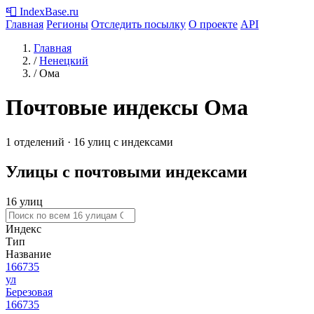
📮
IndexBase
.ru
Главная
Регионы
Отследить посылку
О проекте
API
Главная
/
Ненецкий
/
Ома
Почтовые индексы Ома
1 отделений · 16 улиц с индексами
Улицы с почтовыми индексами
16 улиц
Индекс
Тип
Название
166735
ул
Березовая
166735