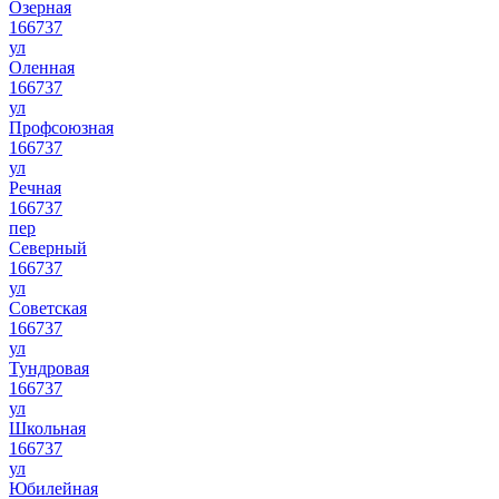
Озерная
166737
ул
Оленная
166737
ул
Профсоюзная
166737
ул
Речная
166737
пер
Северный
166737
ул
Советская
166737
ул
Тундровая
166737
ул
Школьная
166737
ул
Юбилейная