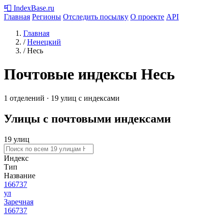
📮
IndexBase
.ru
Главная
Регионы
Отследить посылку
О проекте
API
Главная
/
Ненецкий
/
Несь
Почтовые индексы Несь
1 отделений · 19 улиц с индексами
Улицы с почтовыми индексами
19 улиц
Индекс
Тип
Название
166737
ул
Заречная
166737