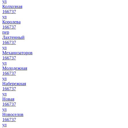
ул
Колхозная
166737
ул
Королева
166737
пер
Лахтенный
166737
ул
Механизаторов
166737
ул
Молодежная
166737
ул
Набережная
166737
ул
Новая
166737
ул
Новоселов
166737
ул