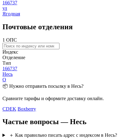
166737
ул
Ягодная
Почтовые отделения
1 ОПС
Индекс
Отделение
Тип
166737
Несь
О
📦 Нужно отправить посылку в Несь?
Сравните тарифы и оформите доставку онлайн.
CDEK
Boxberry
Частые вопросы — Несь
＋
Как правильно писать адрес с индексом в Несь?