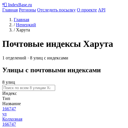
📮
IndexBase
.ru
Главная
Регионы
Отследить посылку
О проекте
API
Главная
/
Ненецкий
/
Харута
Почтовые индексы Харута
1 отделений · 8 улиц с индексами
Улицы с почтовыми индексами
8 улиц
Индекс
Тип
Название
166747
ул
Колхозная
166747