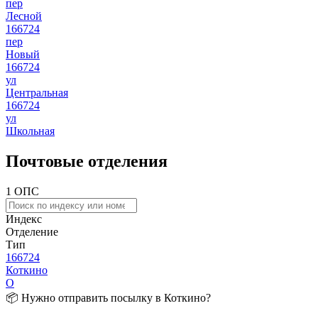
пер
Лесной
166724
пер
Новый
166724
ул
Центральная
166724
ул
Школьная
Почтовые отделения
1 ОПС
Индекс
Отделение
Тип
166724
Коткино
О
📦 Нужно отправить посылку в Коткино?