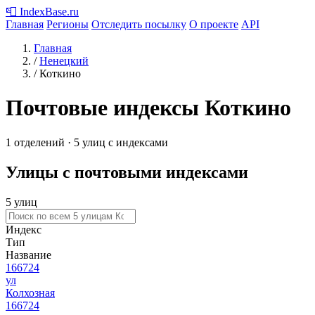
📮
IndexBase
.ru
Главная
Регионы
Отследить посылку
О проекте
API
Главная
/
Ненецкий
/
Коткино
Почтовые индексы Коткино
1 отделений · 5 улиц с индексами
Улицы с почтовыми индексами
5 улиц
Индекс
Тип
Название
166724
ул
Колхозная
166724