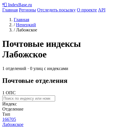
📮
IndexBase
.ru
Главная
Регионы
Отследить посылку
О проекте
API
Главная
/
Ненецкий
/
Лабожское
Почтовые индексы
Лабожское
1 отделений · 0 улиц с индексами
Почтовые отделения
1 ОПС
Индекс
Отделение
Тип
166705
Лабожское