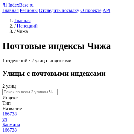
📮
IndexBase
.ru
Главная
Регионы
Отследить посылку
О проекте
API
Главная
/
Ненецкий
/
Чижа
Почтовые индексы Чижа
1 отделений · 2 улиц с индексами
Улицы с почтовыми индексами
2 улиц
Индекс
Тип
Название
166738
ул
Бармина
166738