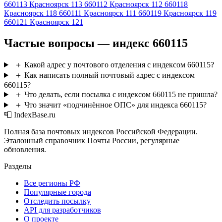
660113
Красноярск 113
660112
Красноярск 112
660118
Красноярск 118
660111
Красноярск 111
660119
Красноярск 119
660121
Красноярск 121
Частые вопросы — индекс 660115
＋
Какой адрес у почтового отделения с индексом 660115?
＋
Как написать полный почтовый адрес с индексом
660115?
＋
Что делать, если посылка с индексом 660115 не пришла?
＋
Что значит «подчинённое ОПС» для индекса 660115?
📮 IndexBase.ru
Полная база почтовых индексов Российской Федерации.
Эталонный справочник Почты России, регулярные
обновления.
Разделы
Все регионы РФ
Популярные города
Отследить посылку
API для разработчиков
О проекте