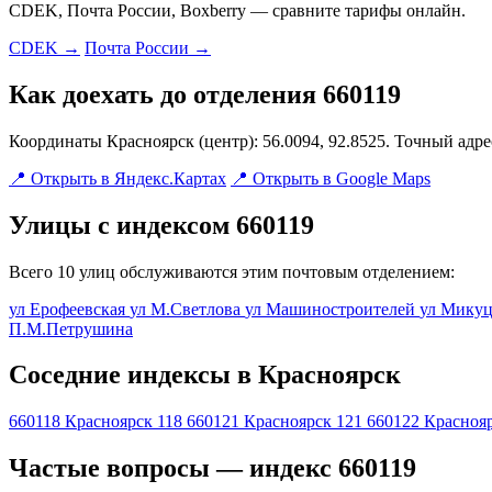
CDEK, Почта России, Boxberry — сравните тарифы онлайн.
CDEK →
Почта России →
Как доехать до отделения 660119
Координаты Красноярск (центр): 56.0094, 92.8525. Точный адр
📍 Открыть в Яндекс.Картах
📍 Открыть в Google Maps
Улицы с индексом 660119
Всего 10 улиц обслуживаются этим почтовым отделением:
ул Ерофеевская
ул М.Светлова
ул Машиностроителей
ул Мику
П.М.Петрушина
Соседние индексы в Красноярск
660118
Красноярск 118
660121
Красноярск 121
660122
Краснояр
Частые вопросы — индекс 660119