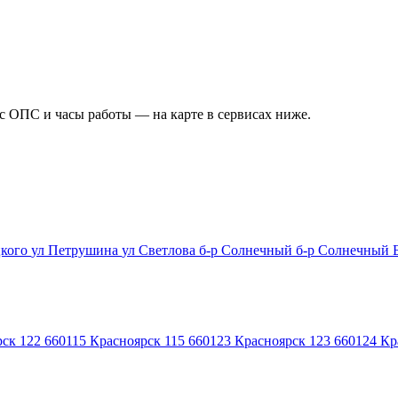
ес ОПС и часы работы — на карте в сервисах ниже.
цкого
ул Петрушина
ул Светлова
б-р Солнечный
б-р Солнечный 
ск 122
660115
Красноярск 115
660123
Красноярск 123
660124
Кр