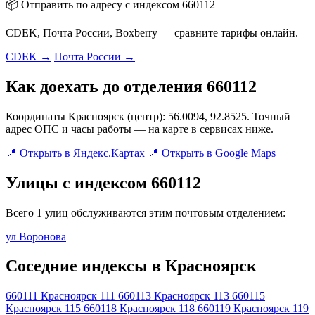
📦 Отправить по адресу с индексом 660112
CDEK, Почта России, Boxberry — сравните тарифы онлайн.
CDEK →
Почта России →
Как доехать до отделения 660112
Координаты Красноярск (центр): 56.0094, 92.8525. Точный
адрес ОПС и часы работы — на карте в сервисах ниже.
📍 Открыть в Яндекс.Картах
📍 Открыть в Google Maps
Улицы с индексом 660112
Всего 1 улиц обслуживаются этим почтовым отделением:
ул Воронова
Соседние индексы в Красноярск
660111
Красноярск 111
660113
Красноярск 113
660115
Красноярск 115
660118
Красноярск 118
660119
Красноярск 119