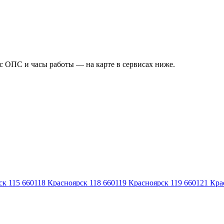
ес ОПС и часы работы — на карте в сервисах ниже.
ск 115
660118
Красноярск 118
660119
Красноярск 119
660121
Кра