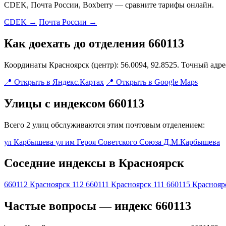
CDEK, Почта России, Boxberry — сравните тарифы онлайн.
CDEK →
Почта России →
Как доехать до отделения 660113
Координаты Красноярск (центр): 56.0094, 92.8525. Точный адр
📍 Открыть в Яндекс.Картах
📍 Открыть в Google Maps
Улицы с индексом 660113
Всего 2 улиц обслуживаются этим почтовым отделением:
ул Карбышева
ул им Героя Советского Союза Д.М.Карбышева
Соседние индексы в Красноярск
660112
Красноярск 112
660111
Красноярск 111
660115
Краснояр
Частые вопросы — индекс 660113