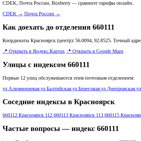
CDEK, Почта России, Boxberry — сравните тарифы онлайн.
CDEK →
Почта России →
Как доехать до отделения 660111
Координаты Красноярск (центр): 56.0094, 92.8525. Точный адр
📍 Открыть в Яндекс.Картах
📍 Открыть в Google Maps
Улицы с индексом 660111
Первые 12 улиц обслуживаются этим почтовым отделением:
ул Алюминиевая
ул Балтийская
ул Береговая
ул Днепровская
у
Соседние индексы в Красноярск
660112
Красноярск 112
660113
Красноярск 113
660115
Краснояр
Частые вопросы — индекс 660111