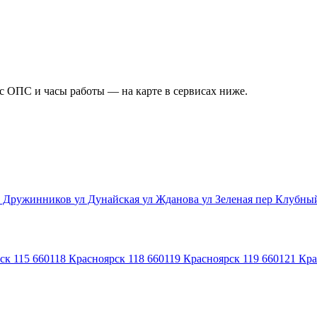
ес ОПС и часы работы — на карте в сервисах ниже.
л Дружинников
ул Дунайская
ул Жданова
ул Зеленая
пер Клубн
ск 115
660118
Красноярск 118
660119
Красноярск 119
660121
Кра