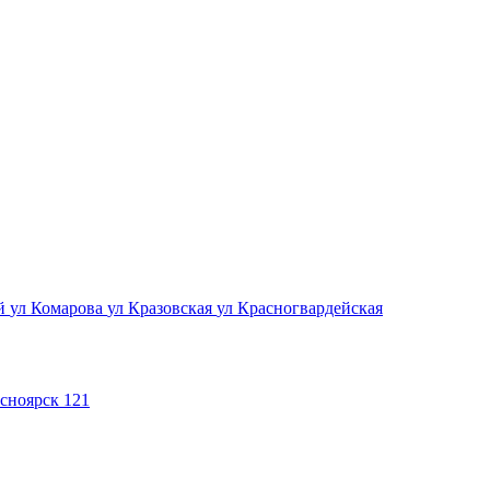
ый
ул Комарова
ул Кразовская
ул Красногвардейская
сноярск 121