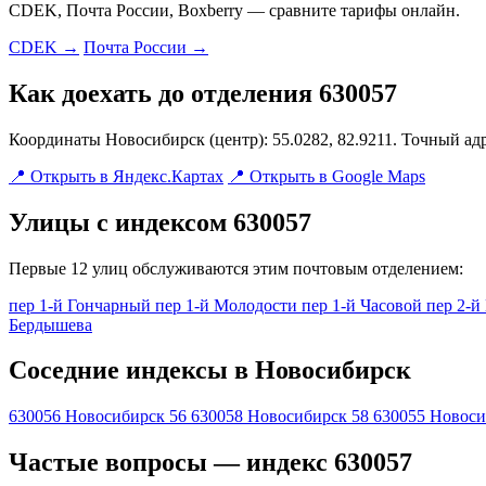
CDEK, Почта России, Boxberry — сравните тарифы онлайн.
CDEK →
Почта России →
Как доехать до отделения 630057
Координаты Новосибирск (центр): 55.0282, 82.9211. Точный ад
📍 Открыть в Яндекс.Картах
📍 Открыть в Google Maps
Улицы с индексом 630057
Первые 12 улиц обслуживаются этим почтовым отделением:
пер 1-й Гончарный
пер 1-й Молодости
пер 1-й Часовой
пер 2-
Бердышева
Соседние индексы в Новосибирск
630056
Новосибирск 56
630058
Новосибирск 58
630055
Новоси
Частые вопросы — индекс 630057