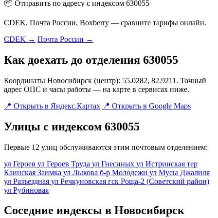
📦 Отправить по адресу с индексом 630055
CDEK, Почта России, Boxberry — сравните тарифы онлайн.
CDEK →
Почта России →
Как доехать до отделения 630055
Координаты Новосибирск (центр): 55.0282, 82.9211. Точный
адрес ОПС и часы работы — на карте в сервисах ниже.
📍 Открыть в Яндекс.Картах
📍 Открыть в Google Maps
Улицы с индексом 630055
Первые 12 улиц обслуживаются этим почтовым отделением:
ул Героев
ул Героев Труда
ул Гнесиных
ул Истринская
тер
Каинская Заимка
ул Лыкова
б-р Молодежи
ул Мусы Джалиля
ул Разъездная
ул Речкуновская
гск Роща-2 (Советский район)
ул Рубиновая
Соседние индексы в Новосибирск