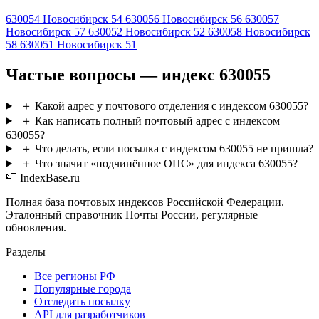
630054
Новосибирск 54
630056
Новосибирск 56
630057
Новосибирск 57
630052
Новосибирск 52
630058
Новосибирск
58
630051
Новосибирск 51
Частые вопросы — индекс 630055
＋
Какой адрес у почтового отделения с индексом 630055?
＋
Как написать полный почтовый адрес с индексом
630055?
＋
Что делать, если посылка с индексом 630055 не пришла?
＋
Что значит «подчинённое ОПС» для индекса 630055?
📮 IndexBase.ru
Полная база почтовых индексов Российской Федерации.
Эталонный справочник Почты России, регулярные
обновления.
Разделы
Все регионы РФ
Популярные города
Отследить посылку
API для разработчиков