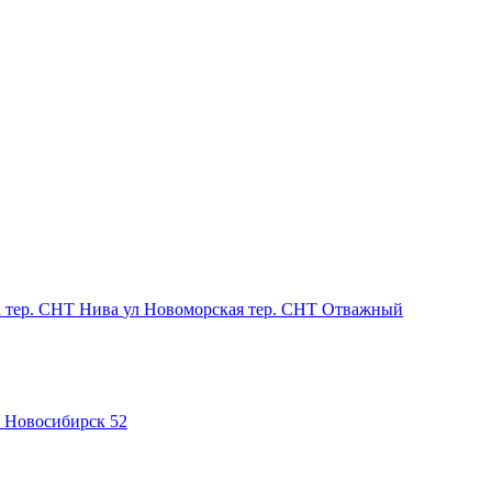
а
тер. СНТ Нива
ул Новоморская
тер. СНТ Отважный
Новосибирск 52