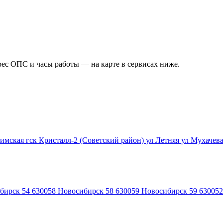
рес ОПС и часы работы — на карте в сервисах ниже.
фимская
гск Кристалл-2 (Советский район)
ул Летняя
ул Мухачев
бирск 54
630058
Новосибирск 58
630059
Новосибирск 59
630052