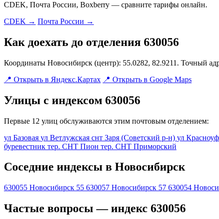
CDEK, Почта России, Boxberry — сравните тарифы онлайн.
CDEK →
Почта России →
Как доехать до отделения 630056
Координаты Новосибирск (центр): 55.0282, 82.9211. Точный ад
📍 Открыть в Яндекс.Картах
📍 Открыть в Google Maps
Улицы с индексом 630056
Первые 12 улиц обслуживаются этим почтовым отделением:
ул Базовая
ул Ветлужская
снт Заря (Советский р-н)
ул Красноу
буревестник
тер. СНТ Пион
тер. СНТ Приморский
Соседние индексы в Новосибирск
630055
Новосибирск 55
630057
Новосибирск 57
630054
Новоси
Частые вопросы — индекс 630056