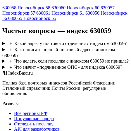
630058
Новосибирск 58
630060
Новосибирск 60
630057
Новосибирск 57
630061
Новосибирск 61
630056
Новосибирск
56
630055
Новосибирск 55
Частые вопросы — индекс 630059
＋
Какой адрес у почтового отделения с индексом 630059?
＋
Как написать полный почтовый адрес с индексом
630059?
＋
Что делать, если посылка с индексом 630059 не пришла?
＋
Что значит «подчинённое ОПС» для индекса 630059?
📮 IndexBase.ru
Полная база почтовых индексов Российской Федерации.
Эталонный справочник Почты России, регулярные
обновления.
Разделы
Все регионы РФ
Популярные города
Отследить посылку
API для разработчиков