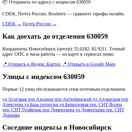
📦 Отправить по адресу с индексом 630059
CDEK, Почта России, Boxberry — сравните тарифы онлайн.
CDEK →
Почта России →
Как доехать до отделения 630059
Координаты Новосибирск (центр): 55.0282, 82.9211. Точный
адрес ОПС и часы работы — на карте в сервисах ниже.
📍 Открыть в Яндекс.Картах
📍 Открыть в Google Maps
Улицы с индексом 630059
Первые 12 улиц обслуживаются этим почтовым отделением:
ул Агатовая
пер Азолина
пер Актюбинский
ул Алданская
пер
Алексеева
ул База геологии
ул Берилловая
тер. СНТ Волна
тер. СНТ Геофизик
пер Дементьева
ул Дементьева
тер. СНТ
Держава
Соседние индексы в Новосибирск