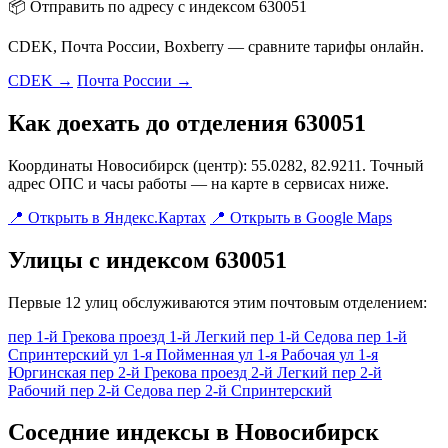
📦 Отправить по адресу с индексом 630051
CDEK, Почта России, Boxberry — сравните тарифы онлайн.
CDEK →
Почта России →
Как доехать до отделения 630051
Координаты Новосибирск (центр): 55.0282, 82.9211. Точный
адрес ОПС и часы работы — на карте в сервисах ниже.
📍 Открыть в Яндекс.Картах
📍 Открыть в Google Maps
Улицы с индексом 630051
Первые 12 улиц обслуживаются этим почтовым отделением:
пер 1-й Грекова
проезд 1-й Легкий
пер 1-й Седова
пер 1-й
Спринтерский
ул 1-я Пойменная
ул 1-я Рабочая
ул 1-я
Юргинская
пер 2-й Грекова
проезд 2-й Легкий
пер 2-й
Рабочий
пер 2-й Седова
пер 2-й Спринтерский
Соседние индексы в Новосибирск