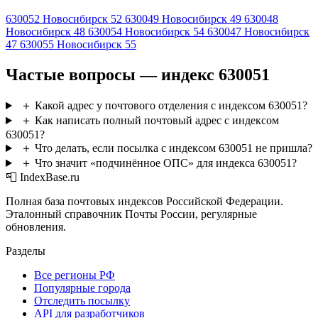
630052
Новосибирск 52
630049
Новосибирск 49
630048
Новосибирск 48
630054
Новосибирск 54
630047
Новосибирск
47
630055
Новосибирск 55
Частые вопросы — индекс 630051
＋
Какой адрес у почтового отделения с индексом 630051?
＋
Как написать полный почтовый адрес с индексом
630051?
＋
Что делать, если посылка с индексом 630051 не пришла?
＋
Что значит «подчинённое ОПС» для индекса 630051?
📮 IndexBase.ru
Полная база почтовых индексов Российской Федерации.
Эталонный справочник Почты России, регулярные
обновления.
Разделы
Все регионы РФ
Популярные города
Отследить посылку
API для разработчиков