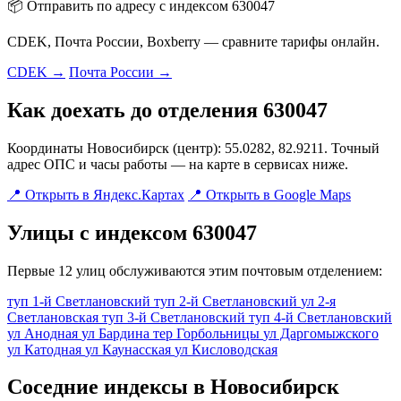
📦 Отправить по адресу с индексом 630047
CDEK, Почта России, Boxberry — сравните тарифы онлайн.
CDEK →
Почта России →
Как доехать до отделения 630047
Координаты Новосибирск (центр): 55.0282, 82.9211. Точный
адрес ОПС и часы работы — на карте в сервисах ниже.
📍 Открыть в Яндекс.Картах
📍 Открыть в Google Maps
Улицы с индексом 630047
Первые 12 улиц обслуживаются этим почтовым отделением:
туп 1-й Светлановский
туп 2-й Светлановский
ул 2-я
Светлановская
туп 3-й Светлановский
туп 4-й Светлановский
ул Анодная
ул Бардина
тер Горбольницы
ул Даргомыжского
ул Катодная
ул Каунасская
ул Кисловодская
Соседние индексы в Новосибирск