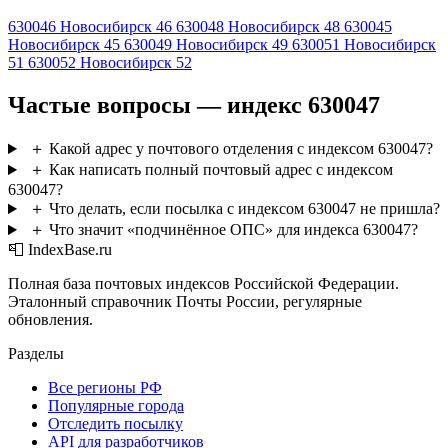
630046
Новосибирск 46
630048
Новосибирск 48
630045
Новосибирск 45
630049
Новосибирск 49
630051
Новосибирск
51
630052
Новосибирск 52
Частые вопросы — индекс 630047
＋
Какой адрес у почтового отделения с индексом 630047?
＋
Как написать полный почтовый адрес с индексом
630047?
＋
Что делать, если посылка с индексом 630047 не пришла?
＋
Что значит «подчинённое ОПС» для индекса 630047?
📮 IndexBase.ru
Полная база почтовых индексов Российской Федерации.
Эталонный справочник Почты России, регулярные
обновления.
Разделы
Все регионы РФ
Популярные города
Отследить посылку
API для разработчиков