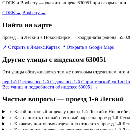
CDEK и Boxberry — укажите индекс 630051 при оформлении.
CDEK →
Boxberry →
Найти на карте
проезд 1-й Легкий в Новосибирск — координаты района: 55.028
📍 Открыть в Яндекс.Картах
📍 Открыть в Google Maps
Другие улицы с индексом 630051
Эти улицы обслуживаются тем же почтовым отделением, что и 
пер 1-й Грекова
пер 1-й Седова
пер 1-й Спринтерский
ул 1-я П
Все улицы и подробности об индексе 630051 →
Частые вопросы — проезд 1-й Легкий
＋
Какой почтовый индекс у проезд 1-й Легкий в Новосиби
＋
Как написать полный почтовый адрес на проезд 1-й Легк
＋
К какому почтовому отделению относится проезд 1-й Ле
＋
Как уточнить индекс конкретного дома на проезд 1-й Ле