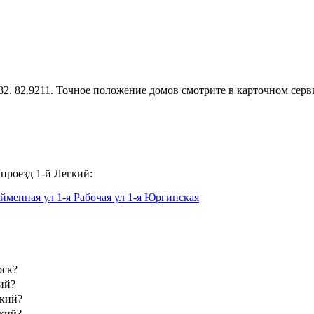
2, 82.9211. Точное положение домов смотрите в карточном серв
проезд 1-й Легкий:
ойменная
ул 1-я Рабочая
ул 1-я Юргинская
рск?
ий?
гкий?
гкий?