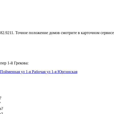
 82.9211. Точное положение домов смотрите в карточном сервисе
пер 1-й Грекова:
я Пойменная
ул 1-я Рабочая
ул 1-я Юргинская
?
?
а?
а?