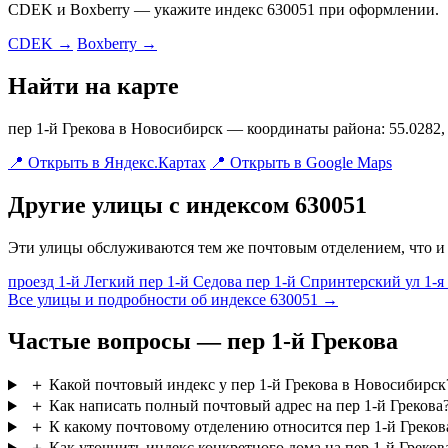
CDEK и Boxberry — укажите индекс 630051 при оформлении.
CDEK →
Boxberry →
Найти на карте
пер 1-й Грекова в Новосибирск — координаты района: 55.0282,
📍 Открыть в Яндекс.Картах
📍 Открыть в Google Maps
Другие улицы с индексом 630051
Эти улицы обслуживаются тем же почтовым отделением, что и 
проезд 1-й Легкий
пер 1-й Седова
пер 1-й Спринтерский
ул 1-
Все улицы и подробности об индексе 630051 →
Частые вопросы — пер 1-й Грекова
＋
Какой почтовый индекс у пер 1-й Грекова в Новосибирск
＋
Как написать полный почтовый адрес на пер 1-й Грекова
＋
К какому почтовому отделению относится пер 1-й Греков
＋
Как уточнить индекс конкретного дома на пер 1-й Греков