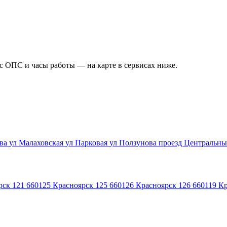
ес ОПС и часы работы — на карте в сервисах ниже.
ова
ул Малаховская
ул Парковая
ул Ползунова
проезд Центральн
рск 121
660125
Красноярск 125
660126
Красноярск 126
660119
Кр