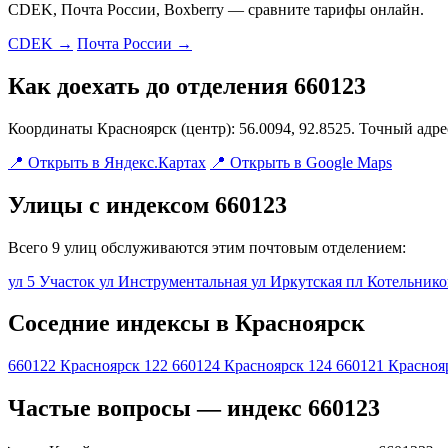
CDEK, Почта России, Boxberry — сравните тарифы онлайн.
CDEK →
Почта России →
Как доехать до отделения 660123
Координаты Красноярск (центр): 56.0094, 92.8525. Точный адр
📍 Открыть в Яндекс.Картах
📍 Открыть в Google Maps
Улицы с индексом 660123
Всего 9 улиц обслуживаются этим почтовым отделением:
ул 5 Участок
ул Инструментальная
ул Иркутская
пл Котельник
Соседние индексы в Красноярск
660122
Красноярск 122
660124
Красноярск 124
660121
Красноя
Частые вопросы — индекс 660123