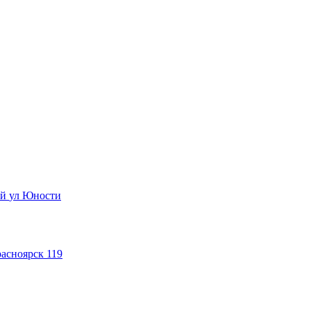
ый
ул Юности
асноярск 119