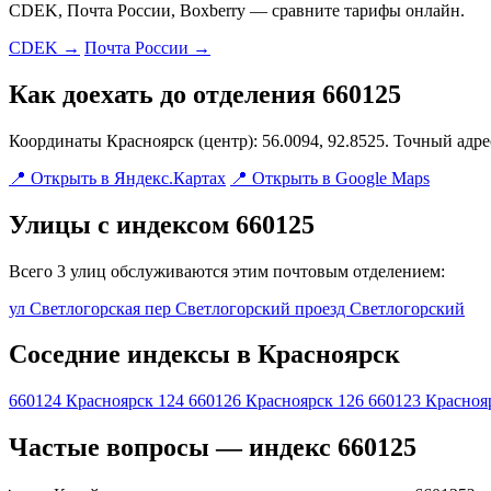
CDEK, Почта России, Boxberry — сравните тарифы онлайн.
CDEK →
Почта России →
Как доехать до отделения 660125
Координаты Красноярск (центр): 56.0094, 92.8525. Точный адр
📍 Открыть в Яндекс.Картах
📍 Открыть в Google Maps
Улицы с индексом 660125
Всего 3 улиц обслуживаются этим почтовым отделением:
ул Светлогорская
пер Светлогорский
проезд Светлогорский
Соседние индексы в Красноярск
660124
Красноярск 124
660126
Красноярск 126
660123
Красноя
Частые вопросы — индекс 660125