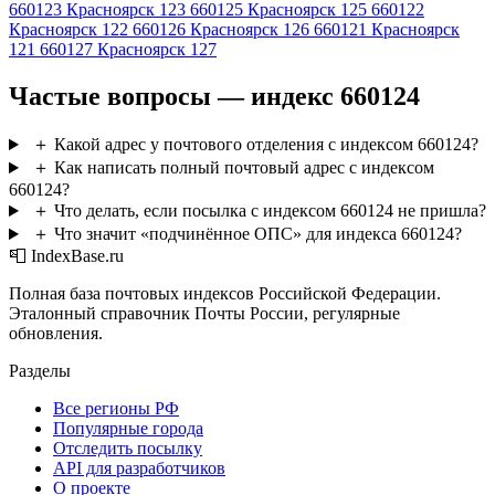
660123
Красноярск 123
660125
Красноярск 125
660122
Красноярск 122
660126
Красноярск 126
660121
Красноярск
121
660127
Красноярск 127
Частые вопросы — индекс 660124
＋
Какой адрес у почтового отделения с индексом 660124?
＋
Как написать полный почтовый адрес с индексом
660124?
＋
Что делать, если посылка с индексом 660124 не пришла?
＋
Что значит «подчинённое ОПС» для индекса 660124?
📮 IndexBase.ru
Полная база почтовых индексов Российской Федерации.
Эталонный справочник Почты России, регулярные
обновления.
Разделы
Все регионы РФ
Популярные города
Отследить посылку
API для разработчиков
О проекте