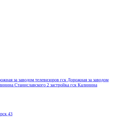
рожная за заводом телевизоров
гск Дорожная за заводом
линина Станиславского 2 застройка
гск Калинина
рск 43