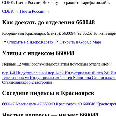
CDEK, Почта России, Boxberry — сравните тарифы онлайн.
CDEK →
Почта России →
Как доехать до отделения 660048
Координаты Красноярск (центр): 56.0094, 92.8525. Точный адр
📍 Открыть в Яндекс.Картах
📍 Открыть в Google Maps
Улицы с индексом 660048
Первые 12 улиц обслуживаются этим почтовым отделением:
пер 1-й Индустриальный
пер 1-ый Индустриальный
пер 2-й И
телевизоров
ул Индустриальная 1-я
тер Калинина Станиславско
Станиславского 2 застройка
Соседние индексы в Красноярск
660047
Красноярск 47
660049
Красноярск 49
660046
Красноярс
Частые вопросы — индекс 660048