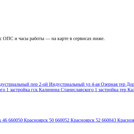
ес ОПС и часы работы — на карте в сервисах ниже.
ндустриальный
пер 2-ой Индустриальный
ул 4-ая Озерная
тер До
го 1 застройка
гск Калинина Станиславского 1 застройка
тер Ка
к 46
660050
Красноярск 50
660052
Красноярск 52
660043
Красноя