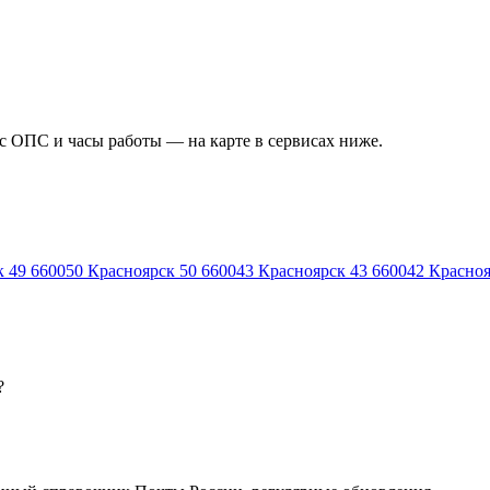
ес ОПС и часы работы — на карте в сервисах ниже.
к 49
660050
Красноярск 50
660043
Красноярск 43
660042
Красноя
?