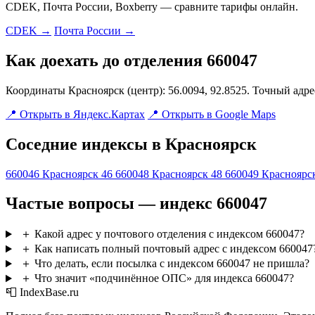
CDEK, Почта России, Boxberry — сравните тарифы онлайн.
CDEK →
Почта России →
Как доехать до отделения 660047
Координаты Красноярск (центр): 56.0094, 92.8525. Точный адр
📍 Открыть в Яндекс.Картах
📍 Открыть в Google Maps
Соседние индексы в Красноярск
660046
Красноярск 46
660048
Красноярск 48
660049
Красноярс
Частые вопросы — индекс 660047
＋
Какой адрес у почтового отделения с индексом 660047?
＋
Как написать полный почтовый адрес с индексом 660047
＋
Что делать, если посылка с индексом 660047 не пришла?
＋
Что значит «подчинённое ОПС» для индекса 660047?
📮 IndexBase.ru