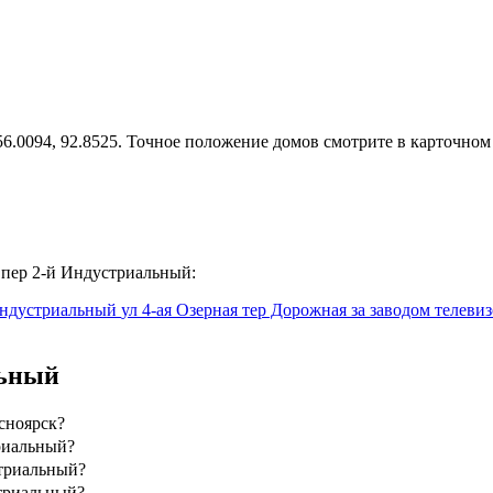
.0094, 92.8525. Точное положение домов смотрите в карточном 
 пер 2-й Индустриальный:
Индустриальный
ул 4-ая Озерная
тер Дорожная за заводом телеви
льный
сноярск?
риальный?
стриальный?
стриальный?