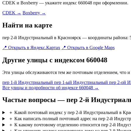
CDEK и Boxberry — укажите индекс 660048 при оформлении.
CDEK →
Boxberry →
Найти на карте
пер 2-й Индустриальный в Красноярск — координаты района: 56
📍 Открыть в Яндекс.Картах
📍 Открыть в Google Maps
Другие улицы с индексом 660048
Эти улицы обслуживаются тем же почтовым отделением, что и
пер 1-й Индустриальный
пер 1-ый Индустриальный
пер 2-ой 
Все улицы и подробности об индексе 660048 →
Частые вопросы — пер 2-й Индустриа
＋
Какой почтовый индекс у пер 2-й Индустриальный в Кра
＋
Как написать полный почтовый адрес на пер 2-й Индуст
＋
К какому почтовому отделению относится пер 2-й Инду
＋
Как уточнить индекс конкретного дома на пер 2-й Инду