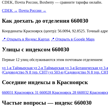
CDEK, Почта России, Boxberry — сравните тарифы онлайн.
CDEK →
Почта России →
Как доехать до отделения 660030
Координаты Красноярск (центр): 56.0094, 92.8525. Точный адр
📍 Открыть в Яндекс.Картах
📍 Открыть в Google Maps
Улицы с индексом 660030
Первые 12 улиц обслуживаются этим почтовым отделением:
ул 1-я Таймырская
ул 2-я Таймырская
ул 3-я Ботаническая
ул 3
(Садоводство N 8 тер. СНТ)
ул 503-я (Садоводство N 8 тер. СН
Соседние индексы в Красноярск
660031
Красноярск 31
660028
Красноярск 28
660032
Красноярс
Частые вопросы — индекс 660030