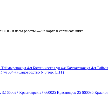
ес ОПС и часы работы — на карте в сервисах ниже.
-я Таймырская
ул 4-я Ботаническая
ул 4-я Камчатская
ул 4-я Тайм
Т)
ул 504-я (Садоводство N 8 тер. СНТ)
к 32
660027
Красноярск 27
660025
Красноярск 25
660036
Красноя