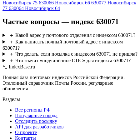
Новосибирск 75
630066
Новосибирск 66
630077
Новосибирск
77
630064
Новосибирск 64
Частые вопросы — индекс 630071
＋
Какой адрес у почтового отделения с индексом 630071?
＋
Как написать полный почтовый адрес с индексом
630071?
＋
Что делать, если посылка с индексом 630071 не пришла?
＋
Что значит «подчинённое ОПС» для индекса 630071?
📮 IndexBase.ru
Полная база почтовых индексов Российской Федерации.
Эталонный справочник Почты России, регулярные
обновления.
Разделы
Все регионы РФ
Популярные города
Отследить посылку
API для разработчиков
О проекте
Контакты