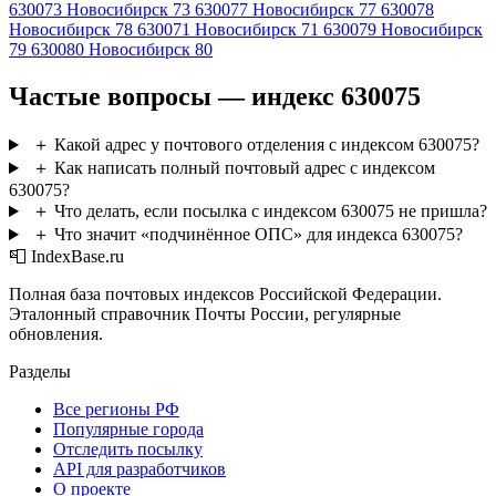
630073
Новосибирск 73
630077
Новосибирск 77
630078
Новосибирск 78
630071
Новосибирск 71
630079
Новосибирск
79
630080
Новосибирск 80
Частые вопросы — индекс 630075
＋
Какой адрес у почтового отделения с индексом 630075?
＋
Как написать полный почтовый адрес с индексом
630075?
＋
Что делать, если посылка с индексом 630075 не пришла?
＋
Что значит «подчинённое ОПС» для индекса 630075?
📮 IndexBase.ru
Полная база почтовых индексов Российской Федерации.
Эталонный справочник Почты России, регулярные
обновления.
Разделы
Все регионы РФ
Популярные города
Отследить посылку
API для разработчиков
О проекте