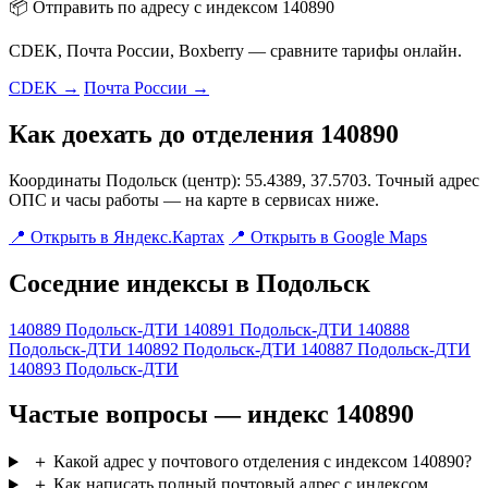
📦 Отправить по адресу с индексом 140890
CDEK, Почта России, Boxberry — сравните тарифы онлайн.
CDEK →
Почта России →
Как доехать до отделения 140890
Координаты Подольск (центр): 55.4389, 37.5703. Точный адрес
ОПС и часы работы — на карте в сервисах ниже.
📍 Открыть в Яндекс.Картах
📍 Открыть в Google Maps
Соседние индексы в Подольск
140889
Подольск-ДТИ
140891
Подольск-ДТИ
140888
Подольск-ДТИ
140892
Подольск-ДТИ
140887
Подольск-ДТИ
140893
Подольск-ДТИ
Частые вопросы — индекс 140890
＋
Какой адрес у почтового отделения с индексом 140890?
＋
Как написать полный почтовый адрес с индексом