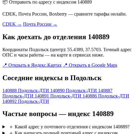
📦 Отправить по адресу с индексом 140889
CDEK, Почта России, Boxberry — сравните тарифы онлайн.
CDEK →
Почта России →
Как доехать до отделения 140889
Координаты Подольск (центр): 55.4389, 37.5703. Точный адрес
ОПС и часы работы — на карте в сервисах ниже.
📍 Открыть в Яндекс.Картах
📍 Открыть в Google Maps
Соседние индексы в Подольск
140888
Подольск-ДТИ
140890
Подольск-ДТИ
140887
Подольск-ДТИ
140891
Подольск-ДТИ
140886
Подольск-ДТИ
140892
Подольск-ДТИ
Частые вопросы — индекс 140889
＋
Какой адрес у почтового отделения с индексом 140889?
＋
Как написать полный почтовый адрес с индексом