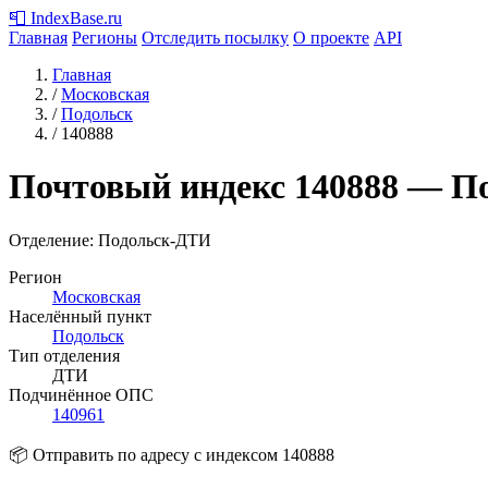
📮
IndexBase
.ru
Главная
Регионы
Отследить посылку
О проекте
API
Главная
/
Московская
/
Подольск
/
140888
Почтовый индекс
140888
— По
Отделение: Подольск-ДТИ
Регион
Московская
Населённый пункт
Подольск
Тип отделения
ДТИ
Подчинённое ОПС
140961
📦 Отправить по адресу с индексом 140888