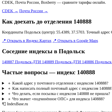
CDEK, Почта России, Boxberry — сравните тарифы онлайн.
CDEK →
Почта России →
Как доехать до отделения 140888
Координаты Подольск (центр): 55.4389, 37.5703. Точный адрес
📍 Открыть в Яндекс.Картах
📍 Открыть в Google Maps
Соседние индексы в Подольск
140887
Подольск-ДТИ
140889
Подольск-ДТИ
140886
Подольс
Частые вопросы — индекс 140888
＋
Какой адрес у почтового отделения с индексом 140888?
＋
Как написать полный почтовый адрес с индексом 140888
＋
Что делать, если посылка с индексом 140888 не пришла?
＋
Что значит «подчинённое ОПС» для индекса 140888?
📮 IndexBase.ru