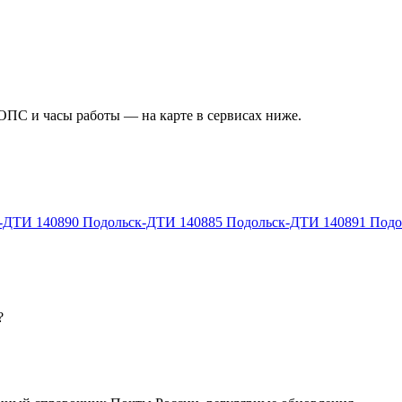
 ОПС и часы работы — на карте в сервисах ниже.
к-ДТИ
140890
Подольск-ДТИ
140885
Подольск-ДТИ
140891
Подо
?